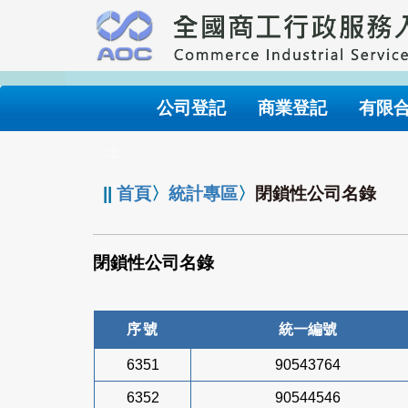
跳
到
主
要
內
公司登記
商業登記
有限
容
:::
||
首頁
〉
統計專區
〉
閉鎖性公司名錄
閉鎖性公司名錄
序號
統一編號
6351
90543764
6352
90544546