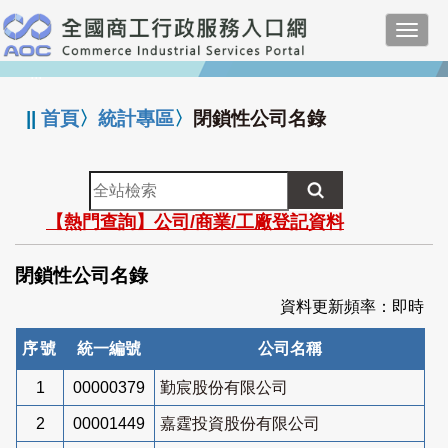
跳
Toggl
到
navig
主
:::
要
內
||
首頁
〉
統計專區
〉
閉鎖性公司名錄
容
全
站
【熱門查詢】公司/商業/工廠登記資料
檢
索
閉鎖性公司名錄
資料更新頻率：即時
序號
統一編號
公司名稱
1
00000379
勤宸股份有限公司
2
00001449
嘉霆投資股份有限公司