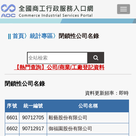
跳
Toggl
到
navig
主
:::
要
內
||
首頁
〉
統計專區
〉
閉鎖性公司名錄
容
全
站
【熱門查詢】公司/商業/工廠登記資料
檢
索
閉鎖性公司名錄
資料更新頻率：即時
序號
統一編號
公司名稱
6601
90712705
毅藝股份有限公司
6602
90712917
御福園股份有限公司