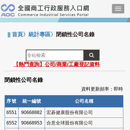
跳
Toggl
到
navig
主
:::
要
內
||
首頁
〉
統計專區
〉
閉鎖性公司名錄
容
全
站
【熱門查詢】公司/商業/工廠登記資料
檢
索
閉鎖性公司名錄
資料更新頻率：即時
序號
統一編號
公司名稱
6551
90668882
宏碁健康股份有限公司
6552
90668953
合意全球股份有限公司