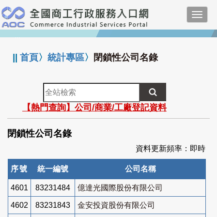
跳
Toggl
到
navig
主
:::
要
內
||
首頁
〉
統計專區
〉
閉鎖性公司名錄
容
全
站
【熱門查詢】公司/商業/工廠登記資料
檢
索
閉鎖性公司名錄
資料更新頻率：即時
序號
統一編號
公司名稱
4601
83231484
億達光國際股份有限公司
4602
83231843
金安投資股份有限公司