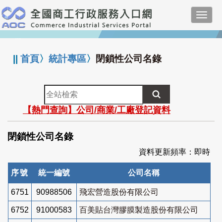
跳
Toggl
到
navig
主
:::
要
內
||
首頁
〉
統計專區
〉
閉鎖性公司名錄
容
全
站
【熱門查詢】公司/商業/工廠登記資料
檢
索
閉鎖性公司名錄
資料更新頻率：即時
序號
統一編號
公司名稱
6751
90988506
飛宏營造股份有限公司
6752
91000583
百美貼台灣膠膜製造股份有限公司