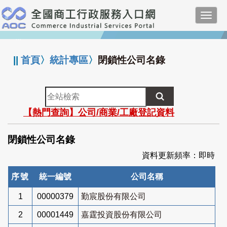
跳
Toggl
到
navig
主
:::
要
內
||
首頁
〉
統計專區
〉
閉鎖性公司名錄
容
全
站
【熱門查詢】公司/商業/工廠登記資料
檢
索
閉鎖性公司名錄
資料更新頻率：即時
序號
統一編號
公司名稱
1
00000379
勤宸股份有限公司
2
00001449
嘉霆投資股份有限公司