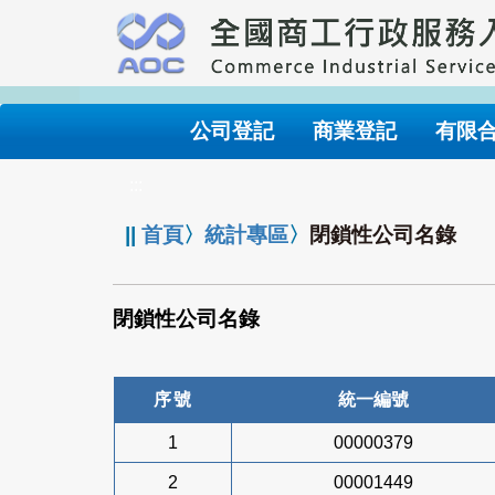
跳
到
主
要
內
公司登記
商業登記
有限
容
:::
||
首頁
〉
統計專區
〉
閉鎖性公司名錄
閉鎖性公司名錄
序號
統一編號
1
00000379
2
00001449