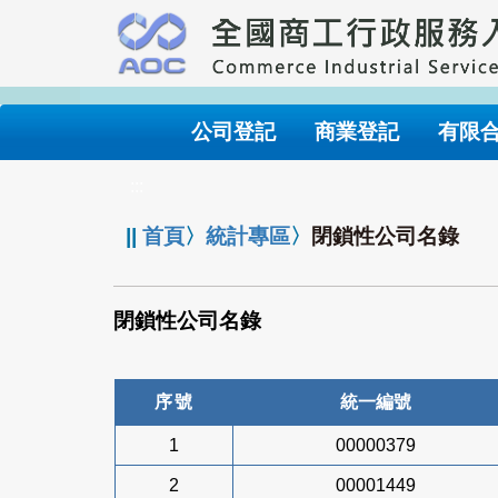
跳
到
主
要
內
公司登記
商業登記
有限
容
:::
||
首頁
〉
統計專區
〉
閉鎖性公司名錄
閉鎖性公司名錄
序號
統一編號
1
00000379
2
00001449