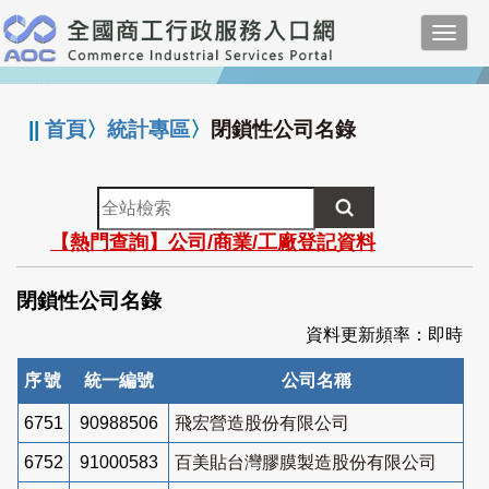
跳
Toggl
到
navig
主
:::
要
內
||
首頁
〉
統計專區
〉
閉鎖性公司名錄
容
全
站
【熱門查詢】公司/商業/工廠登記資料
檢
索
閉鎖性公司名錄
資料更新頻率：即時
序號
統一編號
公司名稱
6751
90988506
飛宏營造股份有限公司
6752
91000583
百美貼台灣膠膜製造股份有限公司