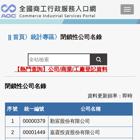
跳
Toggl
到
navig
主
:::
要
內
||
首頁
〉
統計專區
〉
閉鎖性公司名錄
容
全
站
【熱門查詢】公司/商業/工廠登記資料
檢
索
閉鎖性公司名錄
資料更新頻率：即時
序號
統一編號
公司名稱
1
00000379
勤宸股份有限公司
2
00001449
嘉霆投資股份有限公司