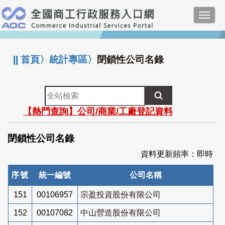
跳
Toggl
到
navig
主
:::
要
內
||
首頁
〉
統計專區
〉
閉鎖性公司名錄
容
全
站
【熱門查詢】公司/商業/工廠登記資料
檢
索
閉鎖性公司名錄
資料更新頻率：即時
序號
統一編號
公司名稱
151
00106957
宗盈投資股份有限公司
152
00107082
中山營造股份有限公司