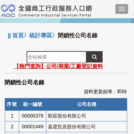
跳
Toggl
到
navig
主
:::
要
內
||
首頁
〉
統計專區
〉
閉鎖性公司名錄
容
全
站
【熱門查詢】公司/商業/工廠登記資料
檢
索
閉鎖性公司名錄
資料更新頻率：即時
序號
統一編號
公司名稱
1
00000379
勤宸股份有限公司
2
00001449
嘉霆投資股份有限公司