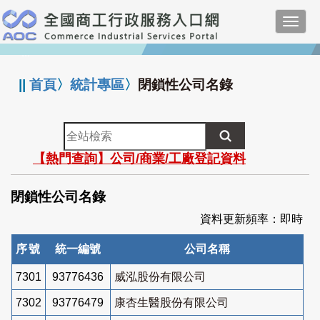
跳
Toggl
到
navig
主
:::
要
內
||
首頁
〉
統計專區
〉
閉鎖性公司名錄
容
全
站
【熱門查詢】公司/商業/工廠登記資料
檢
索
閉鎖性公司名錄
資料更新頻率：即時
序號
統一編號
公司名稱
7301
93776436
威泓股份有限公司
7302
93776479
康杏生醫股份有限公司