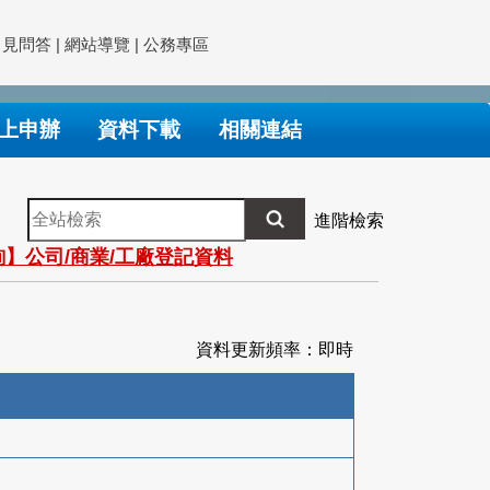
常見問答
|
網站導覽
|
公務專區
上申辦
資料下載
相關連結
全
進階檢索
站
】公司/商業/工廠登記資料
檢
索
資料更新頻率：即時