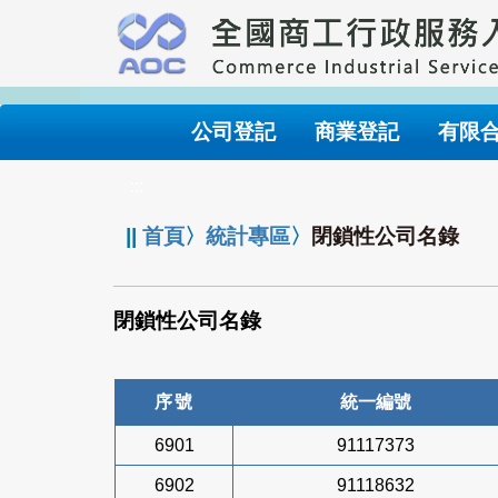
跳
到
主
要
內
公司登記
商業登記
有限
容
:::
||
首頁
〉
統計專區
〉
閉鎖性公司名錄
閉鎖性公司名錄
序號
統一編號
6901
91117373
6902
91118632