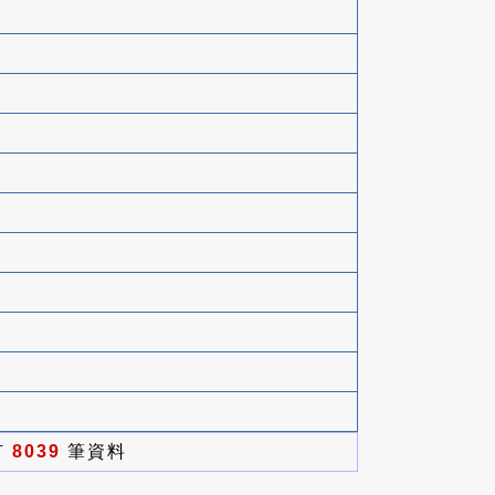
有
8039
筆資料