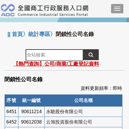
跳
Toggl
到
navig
主
:::
要
內
||
首頁
〉
統計專區
〉
閉鎖性公司名錄
容
全
站
【熱門查詢】公司/商業/工廠登記資料
檢
索
閉鎖性公司名錄
資料更新頻率：即時
序號
統一編號
公司名稱
6451
90611214
永馳股份有限公司
6452
90612038
云旭投資股份有限公司