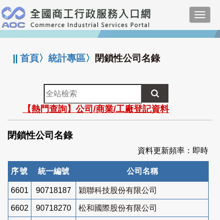
跳
Toggl
到
navig
主
:::
要
內
||
首頁
〉
統計專區
〉
閉鎖性公司名錄
容
全
站
【熱門查詢】公司/商業/工廠登記資料
檢
索
閉鎖性公司名錄
資料更新頻率：即時
序號
統一編號
公司名稱
6601
90718187
穎聯科技股份有限公司
6602
90718270
松和國際股份有限公司