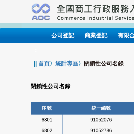
跳
到
主
要
內
公司登記
商業登記
有限
容
:::
||
首頁
〉
統計專區
〉
閉鎖性公司名錄
閉鎖性公司名錄
序號
統一編號
6801
91052076
6802
91052786