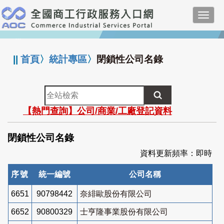
跳
Toggl
到
navig
主
:::
要
內
||
首頁
〉
統計專區
〉
閉鎖性公司名錄
容
全
站
【熱門查詢】公司/商業/工廠登記資料
檢
索
閉鎖性公司名錄
資料更新頻率：即時
序號
統一編號
公司名稱
6651
90798442
奈緋歐股份有限公司
6652
90800329
士亨隆事業股份有限公司