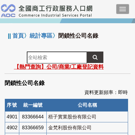
跳
Toggl
到
navig
主
:::
要
內
||
首頁
〉
統計專區
〉
閉鎖性公司名錄
容
全
站
【熱門查詢】公司/商業/工廠登記資料
檢
索
閉鎖性公司名錄
資料更新頻率：即時
序號
統一編號
公司名稱
4901
83366644
梧子實業股份有限公司
4902
83366659
金梵利股份有限公司