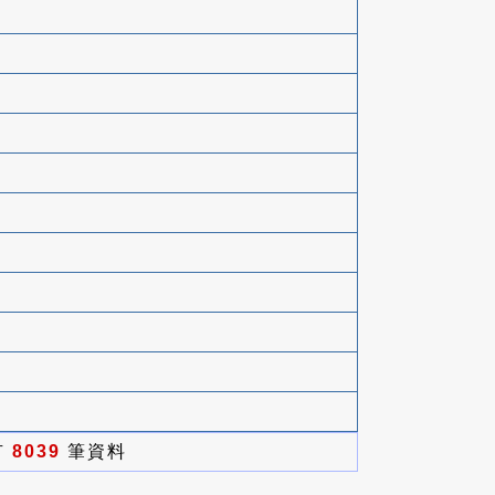
有
8039
筆資料