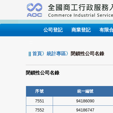
跳
到
主
要
內
公司登記
商業登記
有限
容
:::
||
首頁
〉
統計專區
〉
閉鎖性公司名錄
閉鎖性公司名錄
序號
統一編號
7551
94186090
7552
94186747