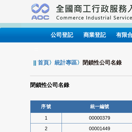
跳
到
主
要
內
公司登記
商業登記
有限
容
:::
||
首頁
〉
統計專區
〉
閉鎖性公司名錄
閉鎖性公司名錄
序號
統一編號
1
00000379
2
00001449