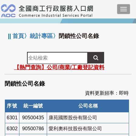
跳
Toggl
到
navig
主
:::
要
內
||
首頁
〉
統計專區
〉
閉鎖性公司名錄
容
全
站
【熱門查詢】公司/商業/工廠登記資料
檢
索
閉鎖性公司名錄
資料更新頻率：即時
序號
統一編號
公司名稱
6301
90500435
康苑國際股份有限公司
6302
90500786
愛利奧科技股份有限公司