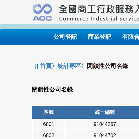
跳
到
主
要
內
公司登記
商業登記
有限
容
:::
||
首頁
〉
統計專區
〉
閉鎖性公司名錄
閉鎖性公司名錄
序號
統一編號
6801
91044267
6802
91044702