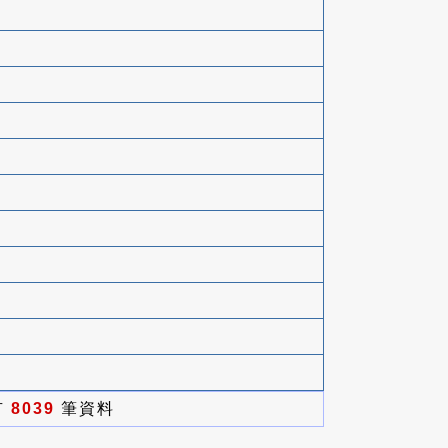
有
8039
筆資料