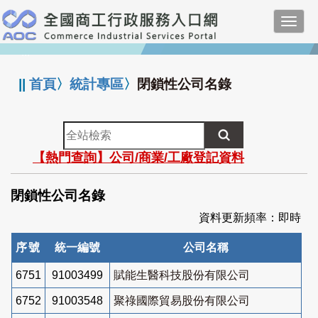
跳
Toggl
到
navig
主
:::
要
內
||
首頁
〉
統計專區
〉
閉鎖性公司名錄
容
全
站
【熱門查詢】公司/商業/工廠登記資料
檢
索
閉鎖性公司名錄
資料更新頻率：即時
序號
統一編號
公司名稱
6751
91003499
賦能生醫科技股份有限公司
6752
91003548
聚祿國際貿易股份有限公司