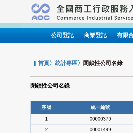
跳
到
主
要
內
公司登記
商業登記
有限
容
:::
||
首頁
〉
統計專區
〉
閉鎖性公司名錄
閉鎖性公司名錄
序號
統一編號
1
00000379
2
00001449