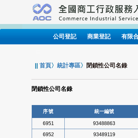
跳
到
主
要
內
公司登記
商業登記
有限
容
:::
||
首頁
〉
統計專區
〉
閉鎖性公司名錄
閉鎖性公司名錄
序號
統一編號
6951
93488863
6952
93489119