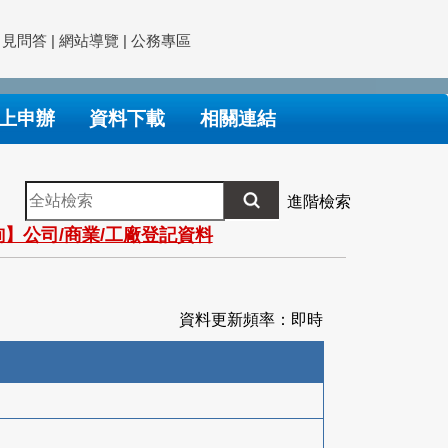
常見問答
|
網站導覽
|
公務專區
上申辦
資料下載
相關連結
全
進階檢索
站
】公司/商業/工廠登記資料
檢
索
資料更新頻率：即時