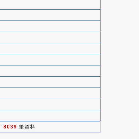
有
8039
筆資料