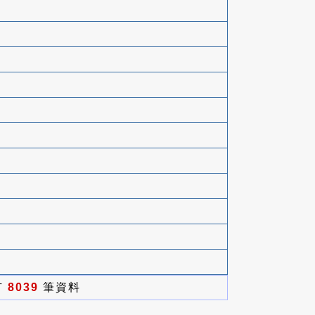
有
8039
筆資料