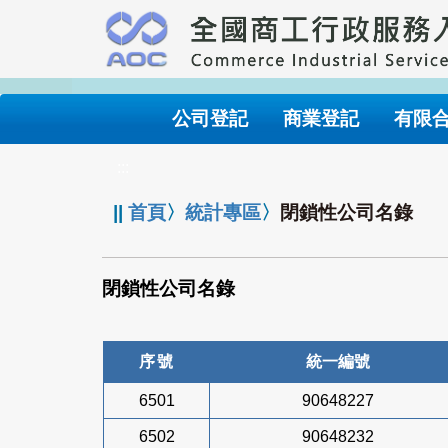
跳
到
主
要
內
公司登記
商業登記
有限
容
:::
||
首頁
〉
統計專區
〉
閉鎖性公司名錄
閉鎖性公司名錄
序號
統一編號
6501
90648227
6502
90648232