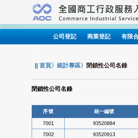
跳
到
主
要
內
公司登記
商業登記
有限
容
:::
||
首頁
〉
統計專區
〉
閉鎖性公司名錄
閉鎖性公司名錄
序號
統一編號
7001
93520884
7002
93520913