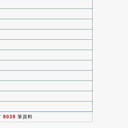
有
8039
筆資料