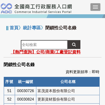
跳
Toggl
到
navig
主
:::
要
內
||
首頁
〉
統計專區
〉
閉鎖性公司名錄
容
全
站
【熱門查詢】公司/商業/工廠登記資料
檢
索
閉鎖性公司名錄
資料更新頻率：即時
序號
統一編號
公司名稱
51
00030726
富茂資本股份有限公司
52
00030824
更新資材股份有限公司