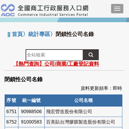
跳
Toggl
到
navig
主
:::
要
內
||
首頁
〉
統計專區
〉
閉鎖性公司名錄
容
全
站
【熱門查詢】公司/商業/工廠登記資料
檢
索
閉鎖性公司名錄
資料更新頻率：即時
序號
統一編號
公司名稱
6751
90988506
飛宏營造股份有限公司
6752
91000583
百美貼台灣膠膜製造股份有限公司