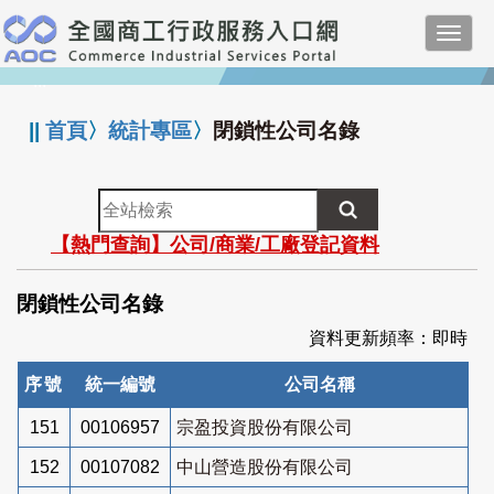
跳
Toggl
到
navig
主
:::
要
內
||
首頁
〉
統計專區
〉
閉鎖性公司名錄
容
全
站
【熱門查詢】公司/商業/工廠登記資料
檢
索
閉鎖性公司名錄
資料更新頻率：即時
序號
統一編號
公司名稱
151
00106957
宗盈投資股份有限公司
152
00107082
中山營造股份有限公司