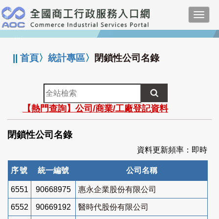
跳
Toggl
到
navig
主
:::
要
內
||
首頁
〉
統計專區
〉
閉鎖性公司名錄
容
全
站
【熱門查詢】公司/商業/工廠登記資料
檢
索
閉鎖性公司名錄
資料更新頻率：即時
序號
統一編號
公司名稱
6551
90668975
惠永企業股份有限公司
6552
90669192
醫時代股份有限公司