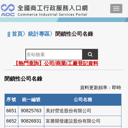
跳
Toggl
到
navig
主
:::
要
內
||
首頁
〉
統計專區
〉
閉鎖性公司名錄
容
全
站
【熱門查詢】公司/商業/工廠登記資料
檢
索
閉鎖性公司名錄
資料更新頻率：即時
序號
統一編號
公司名稱
6651
90825763
美好營造股份有限公司
6652
90826931
富勝開發建設股份有限公司