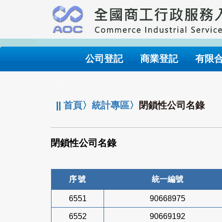
跳
到
主
要
內
公司登記
商業登記
有限
容
:::
||
首頁
〉
統計專區
〉
閉鎖性公司名錄
閉鎖性公司名錄
序號
統一編號
6551
90668975
6552
90669192