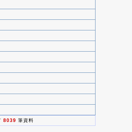
有
8039
筆資料