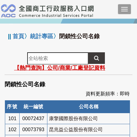
跳
Toggl
到
navig
主
:::
要
內
||
首頁
〉
統計專區
〉
閉鎖性公司名錄
容
全
站
【熱門查詢】公司/商業/工廠登記資料
檢
索
閉鎖性公司名錄
資料更新頻率：即時
序號
統一編號
公司名稱
101
00072437
康擎國際股份有限公司
102
00073793
昆兆益公益股份有限公司