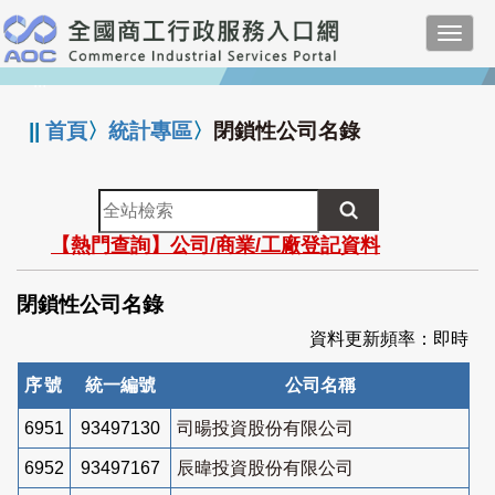
跳
Toggl
到
navig
主
:::
要
內
||
首頁
〉
統計專區
〉
閉鎖性公司名錄
容
全
站
【熱門查詢】公司/商業/工廠登記資料
檢
索
閉鎖性公司名錄
資料更新頻率：即時
序號
統一編號
公司名稱
6951
93497130
司暘投資股份有限公司
6952
93497167
辰暐投資股份有限公司