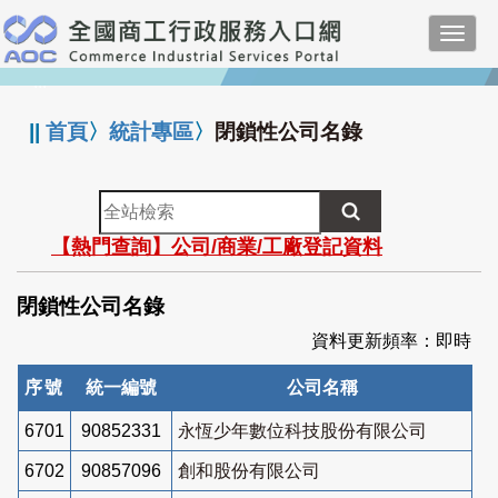
跳
Toggl
到
navig
主
:::
要
內
||
首頁
〉
統計專區
〉
閉鎖性公司名錄
容
全
站
【熱門查詢】公司/商業/工廠登記資料
檢
索
閉鎖性公司名錄
資料更新頻率：即時
序號
統一編號
公司名稱
6701
90852331
永恆少年數位科技股份有限公司
6702
90857096
創和股份有限公司