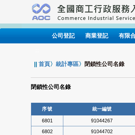
跳
到
主
要
內
公司登記
商業登記
有限
容
:::
||
首頁
〉
統計專區
〉
閉鎖性公司名錄
閉鎖性公司名錄
序號
統一編號
6801
91044267
6802
91044702