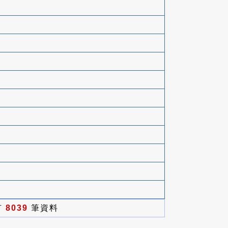
有
8039
筆資料