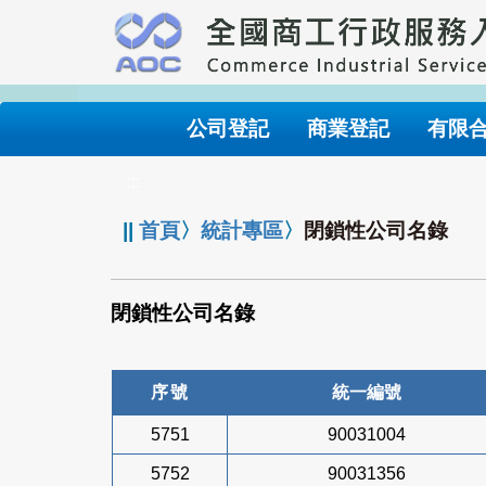
跳
到
主
要
內
公司登記
商業登記
有限
容
:::
||
首頁
〉
統計專區
〉
閉鎖性公司名錄
閉鎖性公司名錄
序號
統一編號
5751
90031004
5752
90031356