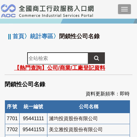
跳
Toggl
到
navig
主
:::
要
內
||
首頁
〉
統計專區
〉
閉鎖性公司名錄
容
全
站
【熱門查詢】公司/商業/工廠登記資料
檢
索
閉鎖性公司名錄
資料更新頻率：即時
序號
統一編號
公司名稱
7701
95441111
濰均投資股份有限公司
7702
95441153
美立雅投資股份有限公司