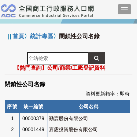
跳
Toggl
到
navig
主
:::
要
內
||
首頁
〉
統計專區
〉
閉鎖性公司名錄
容
全
站
【熱門查詢】公司/商業/工廠登記資料
檢
索
閉鎖性公司名錄
資料更新頻率：即時
序號
統一編號
公司名稱
1
00000379
勤宸股份有限公司
2
00001449
嘉霆投資股份有限公司