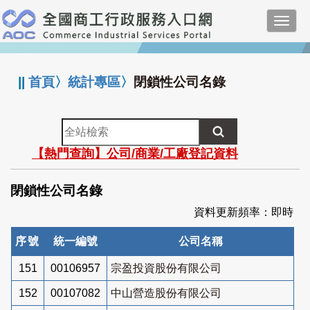
跳
Toggl
到
navig
主
:::
要
內
||
首頁
〉
統計專區
〉
閉鎖性公司名錄
容
全
站
【熱門查詢】公司/商業/工廠登記資料
檢
索
閉鎖性公司名錄
資料更新頻率：即時
序號
統一編號
公司名稱
151
00106957
宗盈投資股份有限公司
152
00107082
中山營造股份有限公司