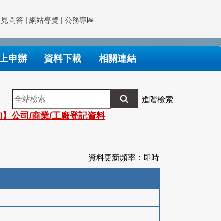
常見問答
|
網站導覽
|
公務專區
上申辦
資料下載
相關連結
全
進階檢索
站
】公司/商業/工廠登記資料
檢
索
資料更新頻率：即時