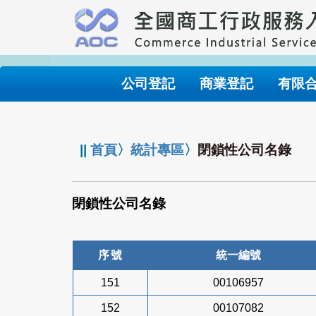
跳
到
主
要
內
公司登記
商業登記
有限
容
:::
||
首頁
〉
統計專區
〉
閉鎖性公司名錄
閉鎖性公司名錄
序號
統一編號
151
00106957
152
00107082