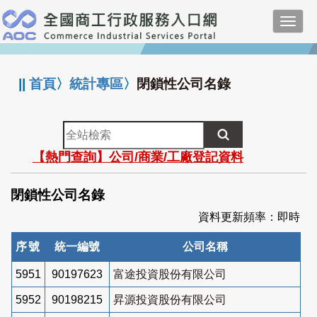
跳
Toggl
到
navig
主
:::
要
內
||
首頁
〉
統計專區
〉
閉鎖性公司名錄
容
全
站
【熱門查詢】公司/商業/工廠登記資料
檢
索
閉鎖性公司名錄
資料更新頻率：即時
序號
統一編號
公司名稱
5951
90197623
富途投資股份有限公司
5952
90198215
昇源投資股份有限公司