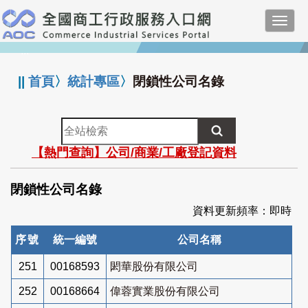
跳
Toggl
到
navig
主
:::
要
內
||
首頁
〉
統計專區
〉
閉鎖性公司名錄
容
全
站
【熱門查詢】公司/商業/工廠登記資料
檢
索
閉鎖性公司名錄
資料更新頻率：即時
序號
統一編號
公司名稱
251
00168593
閎華股份有限公司
252
00168664
偉蓉實業股份有限公司