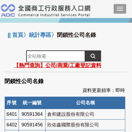
跳
Toggl
到
navig
主
:::
要
內
||
首頁
〉
統計專區
〉
閉鎖性公司名錄
容
全
站
【熱門查詢】公司/商業/工廠登記資料
檢
索
閉鎖性公司名錄
資料更新頻率：即時
序號
統一編號
公司名稱
6401
90591364
倉和建設股份有限公司
6402
90591456
欣佑鑫國際股份有限公司