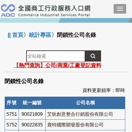
跳
Toggl
到
navig
主
:::
要
內
||
首頁
〉
統計專區
〉
閉鎖性公司名錄
容
全
站
【熱門查詢】公司/商業/工廠登記資料
檢
索
閉鎖性公司名錄
資料更新頻率：即時
序號
統一編號
公司名稱
5751
90021809
艾狄創意整合行銷股份有限公司
5752
90022835
鹿特國際開發股份有限公司