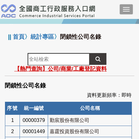
跳
Toggl
到
navig
主
:::
要
內
||
首頁
〉
統計專區
〉
閉鎖性公司名錄
容
全
站
【熱門查詢】公司/商業/工廠登記資料
檢
索
閉鎖性公司名錄
資料更新頻率：即時
序號
統一編號
公司名稱
1
00000379
勤宸股份有限公司
2
00001449
嘉霆投資股份有限公司