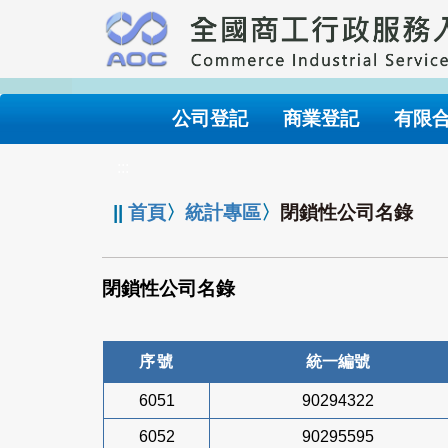
跳
到
主
要
內
公司登記
商業登記
有限
容
:::
||
首頁
〉
統計專區
〉
閉鎖性公司名錄
閉鎖性公司名錄
序號
統一編號
6051
90294322
6052
90295595